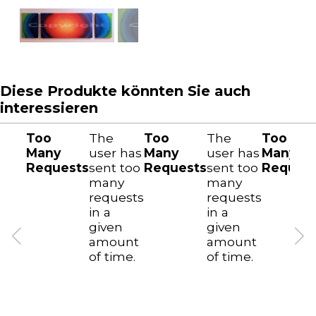
Diese Produkte könnten Sie auch
interessieren
Too
The
Too
The
Too
Many
user has
Many
user has
Many
Requests
sent too
Requests
sent too
Reques
many
many
requests
requests
in a
in a
given
given
amount
amount
of time.
of time.