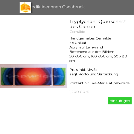
Direkt zum Seiteninhalt
Menü überspringen
Tryptychon "Querschnitt
des Ganzen"
Gemälde
Handgemaltes Gemälde
als Unikat
Acryl auf Leinwand
Bestehend aus drei Bildern
50 x 80 cm, 160 x 80 cm, 50 x 80
cm
Preis inkl. MwSt
zzgl. Porto und Verpackung
Kontakt: Sr.Eva-Maria[at]osb-os.de
1,200.00 €
Hinzufügen