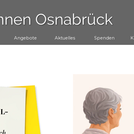
Menü überspringen
Angebote
▼
Aktuelles
▼
Spenden
▼
K
L-
ch