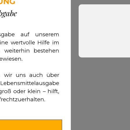
UNG
bgabe
usgabe auf unserem
ne wertvolle Hilfe im
h weiterhin bestehen
gewiesen.
n wir uns auch über
ebensmittelausgabe
ß oder klein – hilft,
frechtzuerhalten.