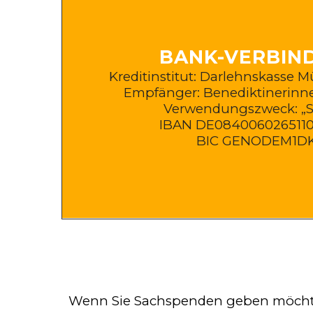
BANK-VERBIN
Kreditinstitut: Darlehnskasse 
Empfänger: Benediktinerinn
Verwendungszweck: „
IBAN DE0840060265110
BIC GENODEM1D
Wenn Sie Sachspenden geben möchte