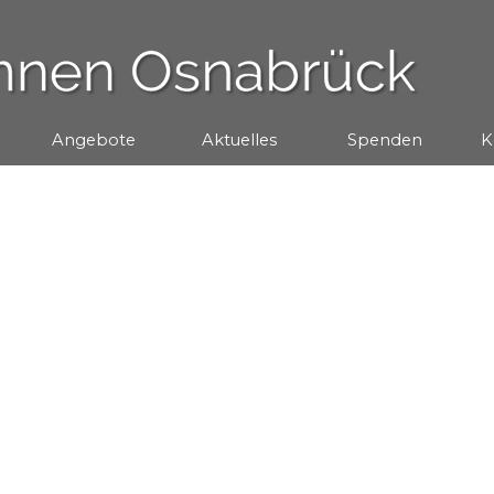
Menü überspringen
Angebote
▼
Aktuelles
▼
Spenden
▼
K