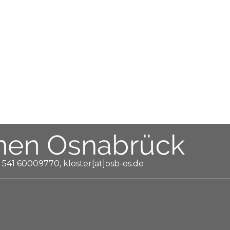
 541 60009770, kloster[at]osb-os.de