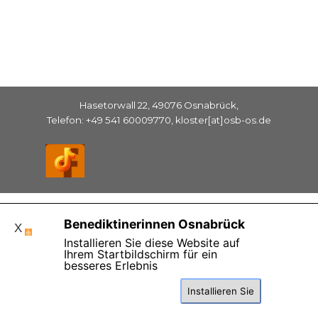
Hasetorwall 22, 49076 Osnabrück,
Telefon: +49 541 60009770, kloster[at]osb-os.de
Zurück zum Seiteninhalt
Benediktinerinnen Osnabrück
X
Installieren Sie diese Website auf
Ihrem Startbildschirm für ein
besseres Erlebnis
Diese Seite benutzt Cookies , lesen Sie bitte die
Installieren Sie
Datenschutzhinweise.
Einverstanden