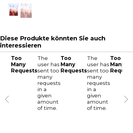
Diese Produkte könnten Sie auch
interessieren
Too
The
Too
The
Too
Many
user has
Many
user has
Many
Requests
sent too
Requests
sent too
Reques
many
many
requests
requests
in a
in a
given
given
amount
amount
of time.
of time.