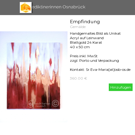
Direkt zum Seiteninhalt
Menü überspringen
Empfindung
Gemälde
Handgemaltes Bild als Unikat
Acryl auf Leinwand
Blattgold 24 Karat
40 x 50 cm
Preis inkl. MwSt
zzgl. Porto und Verpackung
Kontakt: Sr.Eva-Maria[at]osb-os.de
360.00 €
Hinzufügen