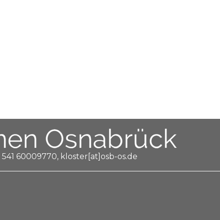
 541 60009770, kloster[at]osb-os.de