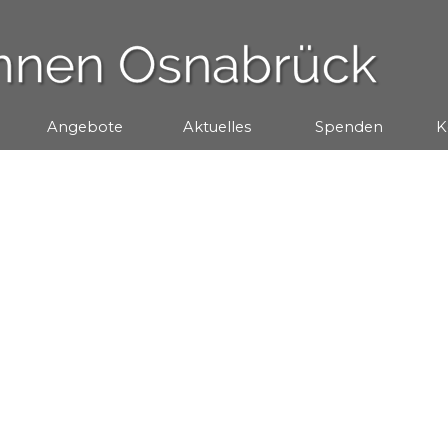
Menü überspringen
Angebote
▼
Aktuelles
▼
Spenden
▼
K