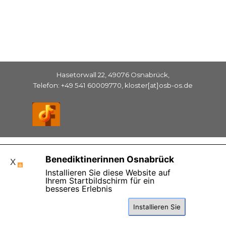
Hasetorwall 22, 49076 Osnabrück,
Telefon: +49 541 60009770, kloster[at]osb-os.de
Zurück zum Seiteninhalt
Benediktinerinnen Osnabrück
X
Installieren Sie diese Website auf
Ihrem Startbildschirm für ein
besseres Erlebnis
Diese Seite benutzt Cookies , lesen Sie bitte die
Installieren Sie
Datenschutzhinweise.
Einverstanden