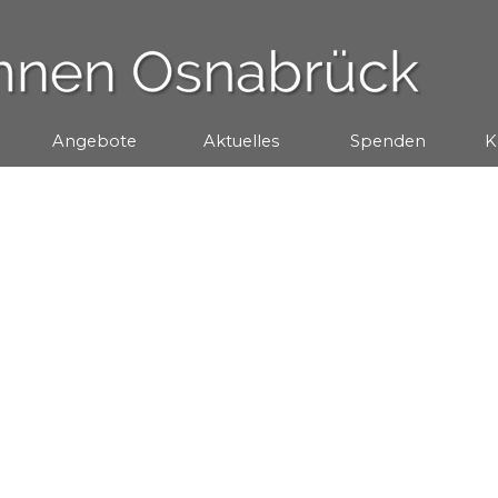
Menü überspringen
Angebote
▼
Aktuelles
▼
Spenden
▼
K