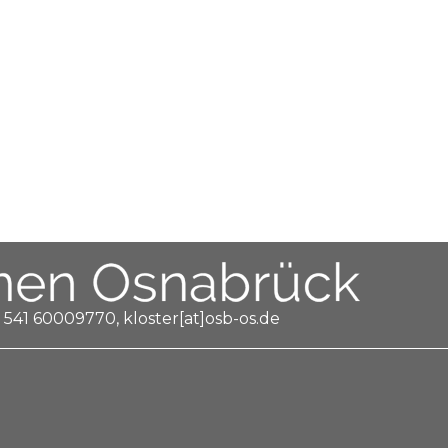
 541 60009770, kloster[at]osb-os.de