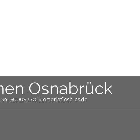
 541 60009770, kloster[at]osb-os.de