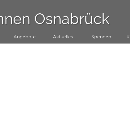
Menü überspringen
Angebote
▼
Aktuelles
▼
Spenden
▼
K